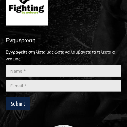
new
window
Ενημέρωση
Εγγραφείτε στη λίστα μας ώστε να λαμβάνετε τα τελευταία
νέα μας
Name *
E-mail *
Submit