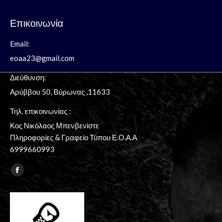
Επικοινωνία
Email:
eoaa23@gmail.com
Διεύθυνση:
Aρύββου 50, Βύρωνας ,11633
Τηλ. επικοινωνίας :
Κος Νικόλαος Μπενβενίστε
Πληροφορίες & Γραφείο Τύπου Ε.Ο.Α.Α
6999660993
Find us on:
Facebook
page
opens
in