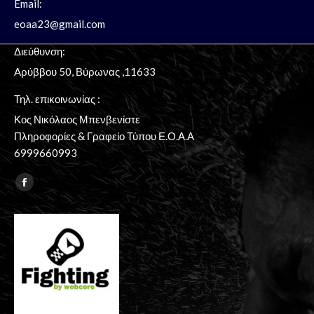
Email:
eoaa23@gmail.com
Διεύθυνση:
Aρύββου 50, Βύρωνας ,11633
Τηλ. επικοινωνίας :
Κος Νικόλαος Μπενβενίστε
Πληροφορίες & Γραφείο Τύπου Ε.Ο.Α.Α
6999660993
Find us on:
Facebook
page
opens
in
new
window